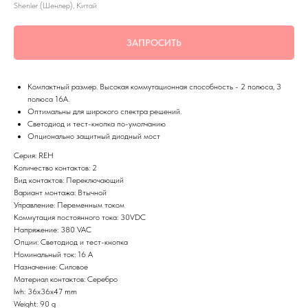
Shenler (Шенлер), Китай
ЗАПРОСИТЬ
Компактный размер. Высокая коммутационная способность - 2 полюса, З
полюса 16А.
Оптимальны для широкого спектра решений.
Светодиод и тест-кнопка по-умолчанию
Опционально защитный диодный мост
Серия: REH
Количество контактов: 2
Вид контактов: Переключающий
Вариант монтажа: Втычной
Управление: Переменным током
Коммутация постоянного тока: 30VDC
Напряжение: 380 VAC
Опции: Светодиод и тест-кнопка
Номинальный ток: 16 А
Назначение: Силовое
Материал контактов: Серебро
lwh: 36x36x47 mm
Weight: 90 g