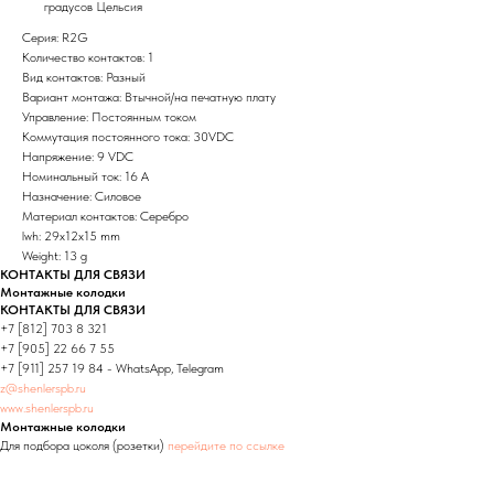
градусов Цельсия
Серия: R2G
Количество контактов: 1
Вид контактов: Разный
Вариант монтажа: Втычной/на печатную плату
Управление: Постоянным током
Коммутация постоянного тока: 30VDC
Напряжение: 9 VDC
Номинальный ток: 16 А
Назначение: Силовое
Материал контактов: Серебро
lwh: 29x12x15 mm
Weight: 13 g
КОНТАКТЫ ДЛЯ СВЯЗИ
Монтажные колодки
КОНТАКТЫ ДЛЯ СВЯЗИ
+7 [812] 703 8 321
+7 [905] 22 66 7 55
+7 [911] 257 19 84 - WhatsApp, Telegram
z@shenlerspb.ru
www.shenlerspb.ru
Монтажные колодки
Для подбора цоколя (розетки)
перейдите по ссылке