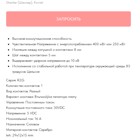
Shenler (Шенлер), Китай
ЗАПРОСИТЬ
Высокая коммутационная способность
Чувствительная Напряжение с энергопотреблением 400 мВт или 250 мВт
Изоляция между катушкой и контактами 8 мм
Шаг между контактами 5 мм
Выдерживает ударное напряжение до 10 кВ
Исполнение со стабильной работой при температуре окружающей среды 85
градусов Цельсия
Серия: R2G
Количество контактов: 1
Вид контактов: Разный
Вариант монтажа: Втычной/на печатную плату
Управление: Постоянным током
Коммутация постоянного тока: 30VDC
Напряжение: 5 VDC
Номинальный ток: 16 А
Назначение: Силовое
Материал контактов: Серебро
lwh: 29x12x15 mm