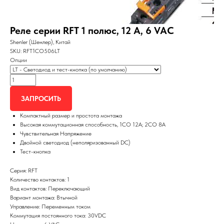
Реле серии RFT 1 полюс, 12 А, 6 VAC
Shenler (Шенлер), Китай
SKU:
RFT1CO506LT
Опции
ЗАПРОСИТЬ
Компактный размер и простота монтажа
Высокая коммутационная способность, 1СО 12А; 2СО 8А
Чувствительная Напряжение
Двойной светодиод (неполяризованный DC)
Тест-кнопка
Серия: RFT
Количество контактов: 1
Вид контактов: Переключающий
Вариант монтажа: Втычной
Управление: Переменным током
Коммутация постоянного тока: 30VDC