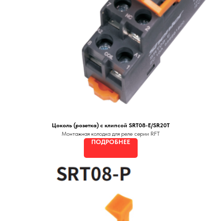
Цоколь (розетка) с клипсой SRT08-E/SR20T
Монтажная колодка для реле серии RFT
ПОДРОБНЕЕ