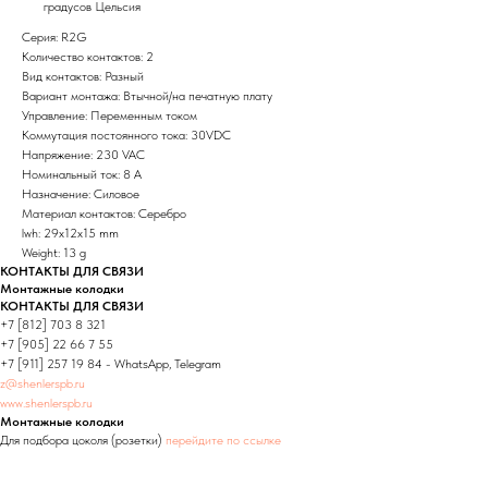
градусов Цельсия
Серия: R2G
Количество контактов: 2
Вид контактов: Разный
Вариант монтажа: Втычной/на печатную плату
Управление: Переменным током
Коммутация постоянного тока: 30VDC
Напряжение: 230 VAC
Номинальный ток: 8 А
Назначение: Силовое
Материал контактов: Серебро
lwh: 29x12x15 mm
Weight: 13 g
КОНТАКТЫ ДЛЯ СВЯЗИ
Монтажные колодки
КОНТАКТЫ ДЛЯ СВЯЗИ
+7 [812] 703 8 321
+7 [905] 22 66 7 55
+7 [911] 257 19 84 - WhatsApp, Telegram
z@shenlerspb.ru
www.shenlerspb.ru
Монтажные колодки
Для подбора цоколя (розетки)
перейдите по ссылке