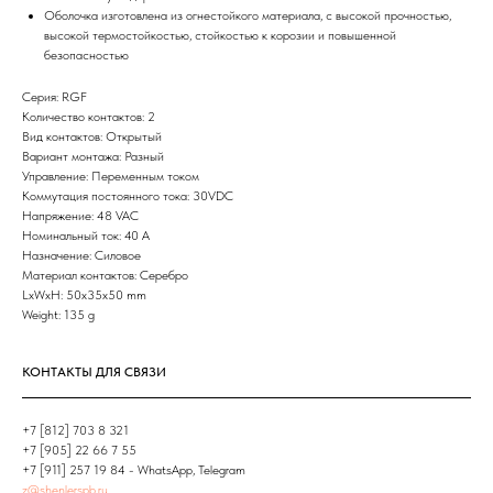
Оболочка изготовлена из огнестойкого материала, с высокой прочностью,
высокой термостойкостью, стойкостью к корозии и повышенной
безопасностью
Серия: RGF
Количество контактов: 2
Вид контактов: Открытый
Вариант монтажа: Разный
Управление: Переменным током
Коммутация постоянного тока: 30VDC
Напряжение: 48 VAC
Номинальный ток: 40 A
Назначение: Силовое
Материал контактов: Серебро
LxWxH: 50x35x50 mm
Weight: 135 g
КОНТАКТЫ ДЛЯ СВЯЗИ
+7 [812] 703 8 321
+7 [905] 22 66 7 55
+7 [911] 257 19 84 - WhatsApp, Telegram
z@shenlerspb.ru