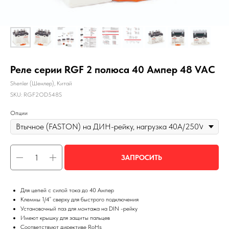
Реле серии RGF 2 полюса 40 Ампер 48 VAC
Shenler (Шенлер), Китай
SKU:
RGF2OD548S
Опции
ЗАПРОСИТЬ
Для цепей с силой тока до 40 Ампер
Клеммы 1/4” сверху для быстрого подключения
Установочный паз для монтажа на DIN -рейку
Имеют крышку для защиты пальцев
Соответствуют директиве RoHs