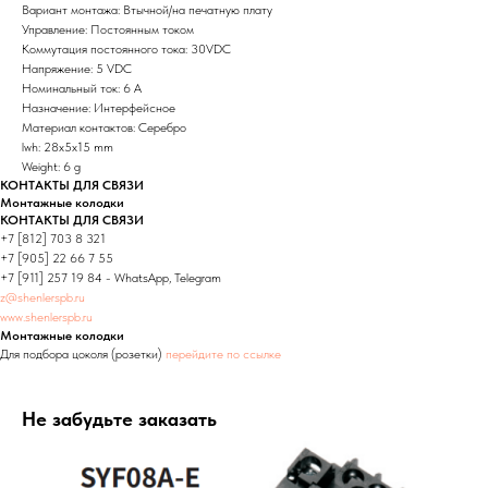
Вариант монтажа: Втычной/на печатную плату
Управление: Постоянным током
Коммутация постоянного тока: 30VDC
Напряжение: 5 VDC
Номинальный ток: 6 А
Назначение: Интерфейсное
Материал контактов: Серебро
lwh: 28x5x15 mm
Weight: 6 g
КОНТАКТЫ ДЛЯ СВЯЗИ
Монтажные колодки
КОНТАКТЫ ДЛЯ СВЯЗИ
+7 [812] 703 8 321
+7 [905] 22 66 7 55
+7 [911] 257 19 84 - WhatsApp, Telegram
z@shenlerspb.ru
www.shenlerspb.ru
Монтажные колодки
Для подбора цоколя (розетки)
перейдите по ссылке
Не забудьте заказать