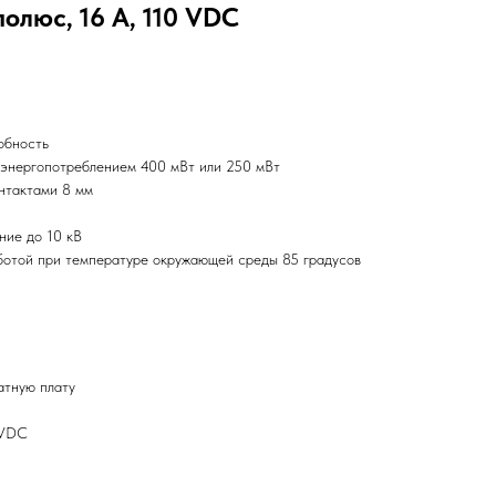
полюс, 16 А, 110 VDC
обность
 энергопотреблением 400 мВт или 250 мВт
нтактами 8 мм
ние до 10 кВ
ботой при температуре окружающей среды 85 градусов
атную плату
0VDC