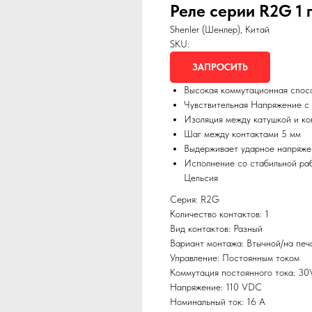
Реле серии R2G 1 
Shenler (Шенлер), Китай
SKU:
ЗАПРОСИТЬ
Высокая коммутационная спос
Чувствительная Напряжение с
Изоляция между катушкой и ко
Шаг между контактами 5 мм
Выдерживает ударное напряже
Исполнение со стабильной ра
Цельсия
Серия: R2G
Количество контактов: 1
Вид контактов: Разный
Вариант монтажа: Втычной/на печ
Управление: Постоянным током
Коммутация постоянного тока: 3
Напряжение: 110 VDC
Номинальный ток: 16 А