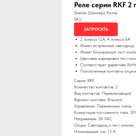
Реле серии RKF 2 
Shenler (Шенлер), Китай
SKU:
ЗАПРОСИТЬ
2 полюса 12А; 4 полюса 6А
Имеет встроенный светодиод
Имеет блокируемую тест-кноп
Цветовая маркировка тест-кно
Соответствует директиве RoH
Позолоченные контакты опцио
Серия: RKF
Количество контактов: 2
Вид контактов: Переключающий
Вариант монтажа: Втычной
Управление: Переменным током
Коммутация постоянного тока: 3
Напряжение: 24 VAC
Опции: Светодиод и тест-кнопка
Номинальный ток: 12 А