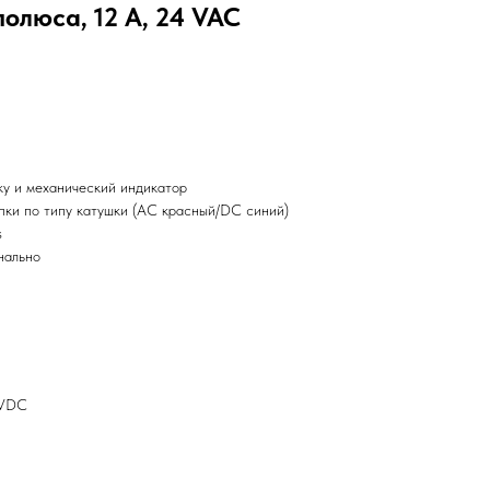
полюса, 12 А, 24 VAC
ку и механический индикатор
пки по типу катушки (AC красный/DC синий)
s
нально
0VDC