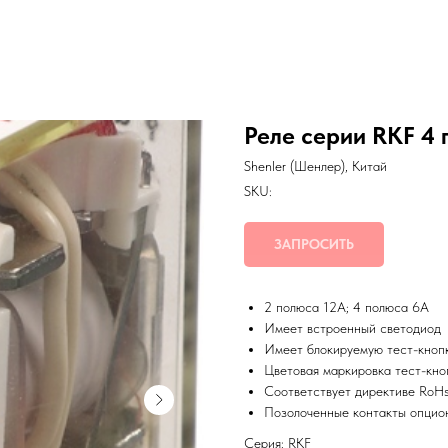
Реле серии RKF 4 
Shenler (Шенлер), Китай
SKU:
ЗАПРОСИТЬ
2 полюса 12А; 4 полюса 6А
Имеет встроенный светодиод
Имеет блокируемую тест-кноп
Цветовая маркировка тест-кно
Соответствует директиве RoH
Позолоченные контакты опцио
Серия: RKF