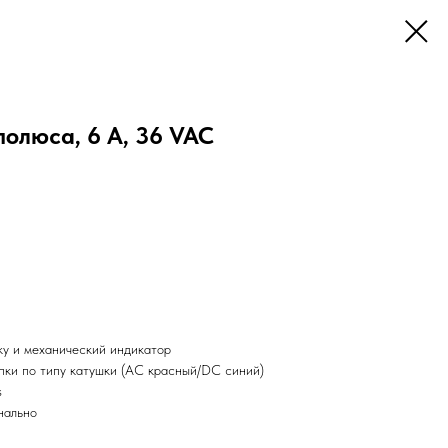
полюса, 6 А, 36 VAC
ку и механический индикатор
пки по типу катушки (AC красный/DC синий)
s
нально