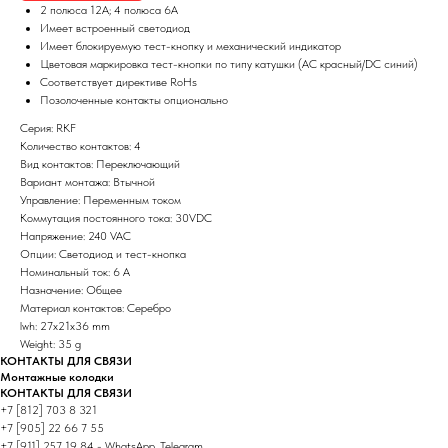
2 полюса 12А; 4 полюса 6А
Имеет встроенный светодиод
Имеет блокируемую тест-кнопку и механический индикатор
Цветовая маркировка тест-кнопки по типу катушки (AC красный/DC синий)
Соответствует директиве RoHs
Позолоченные контакты опционально
Серия: RKF
Количество контактов: 4
Вид контактов: Переключающий
Вариант монтажа: Втычной
Управление: Переменным током
Коммутация постоянного тока: 30VDC
Напряжение: 240 VAC
Опции: Светодиод и тест-кнопка
Номинальный ток: 6 А
Назначение: Общее
Материал контактов: Серебро
lwh: 27x21x36 mm
Weight: 35 g
КОНТАКТЫ ДЛЯ СВЯЗИ
Монтажные колодки
КОНТАКТЫ ДЛЯ СВЯЗИ
+7 [812] 703 8 321
+7 [905] 22 66 7 55
+7 [911] 257 19 84 - WhatsApp, Telegram