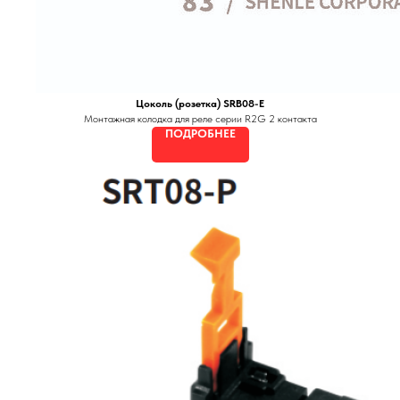
Цоколь (розетка) SRB08-E
Монтажная колодка для реле серии R2G 2 контакта
ПОДРОБНЕЕ