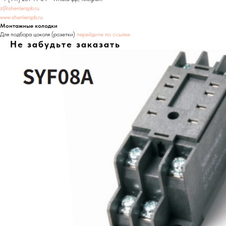
z@shenlerspb.ru
www.shenlerspb.ru
Монтажные колодки
Для подбора цоколя (розетки)
перейдите по ссылке
Не забудьте заказать