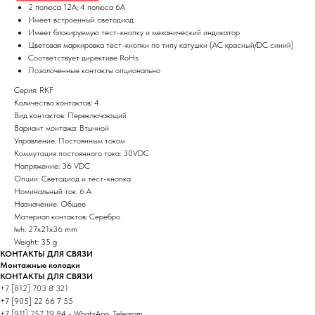
2 полюса 12А; 4 полюса 6А
Имеет встроенный светодиод
Имеет блокируемую тест-кнопку и механический индикатор
Цветовая маркировка тест-кнопки по типу катушки (AC красный/DC синий)
Соответствует директиве RoHs
Позолоченные контакты опционально
Серия: RKF
Количество контактов: 4
Вид контактов: Переключающий
Вариант монтажа: Втычной
Управление: Постоянным током
Коммутация постоянного тока: 30VDC
Напряжение: 36 VDC
Опции: Светодиод и тест-кнопка
Номинальный ток: 6 А
Назначение: Общее
Материал контактов: Серебро
lwh: 27x21x36 mm
Weight: 35 g
КОНТАКТЫ ДЛЯ СВЯЗИ
Монтажные колодки
КОНТАКТЫ ДЛЯ СВЯЗИ
+7 [812] 703 8 321
+7 [905] 22 66 7 55
+7 [911] 257 19 84 - WhatsApp, Telegram