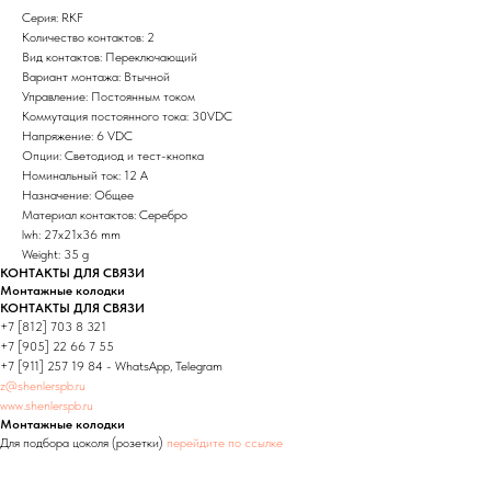
Серия: RKF
Количество контактов: 2
Вид контактов: Переключающий
Вариант монтажа: Втычной
Управление: Постоянным током
Коммутация постоянного тока: 30VDC
Напряжение: 6 VDC
Опции: Светодиод и тест-кнопка
Номинальный ток: 12 А
Назначение: Общее
Материал контактов: Серебро
lwh: 27x21x36 mm
Weight: 35 g
КОНТАКТЫ ДЛЯ СВЯЗИ
Монтажные колодки
КОНТАКТЫ ДЛЯ СВЯЗИ
+7 [812] 703 8 321
+7 [905] 22 66 7 55
+7 [911] 257 19 84 - WhatsApp, Telegram
z@shenlerspb.ru
www.shenlerspb.ru
Монтажные колодки
Для подбора цоколя (розетки)
перейдите по ссылке