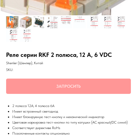
Реле серии RKF 2 полюса, 12 А, 6 VDC
Shenler (Шенлер), Китай
SKU:
ЗАПРОСИТЬ
2 полюса 12А; 4 полюса 6А
Имеет встроенный светодиод
Имеет блокируемую тест-кнопку и механический индикатор
Цветовая маркировка тест-кнопки по типу катушки (AC красный/DC синий)
Соответствует директиве RoHs
Позолоченные контакты опционально