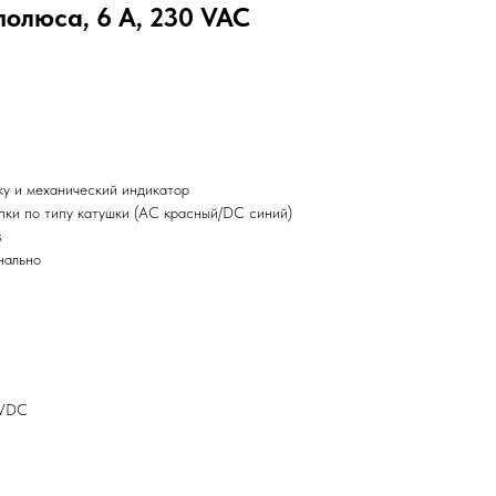
полюса, 6 А, 230 VAC
ку и механический индикатор
пки по типу катушки (AC красный/DC синий)
s
нально
0VDC