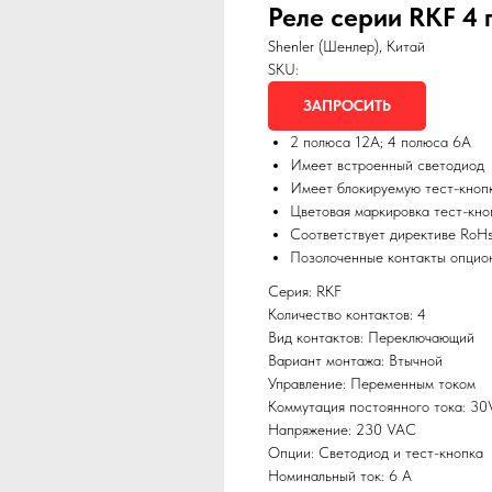
Реле серии RKF 4 
Shenler (Шенлер), Китай
SKU:
ЗАПРОСИТЬ
2 полюса 12А; 4 полюса 6А
Имеет встроенный светодиод
Имеет блокируемую тест-кноп
Цветовая маркировка тест-кно
Соответствует директиве RoH
Позолоченные контакты опцио
Серия: RKF
Количество контактов: 4
Вид контактов: Переключающий
Вариант монтажа: Втычной
Управление: Переменным током
Коммутация постоянного тока: 3
Напряжение: 230 VAC
Опции: Светодиод и тест-кнопка
Номинальный ток: 6 А