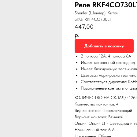
Реле RKF4CO730L
Shenler (Шенлер), Китай
SKU:
RKF4CO730LT
447,00
р.
Добавить в корзину
2 полюса 12А; 4 полюса 6А
Имеет встроенный светодиод
Имеет блокируемую тест-кноп
Цветовая маркировка тест-кно
Соответствует директиве RoH
Позолоченные контакты опцио
КОЛИЧЕСТВО НА СКЛАДЕ: 126
Количество контактов: 4
Вид контактов: Переключающий
Вариант монтажа: Втычной
Опции: Опции:LT - Светодиод и те
Номинальный ток: 6 А
Назначение: Общее