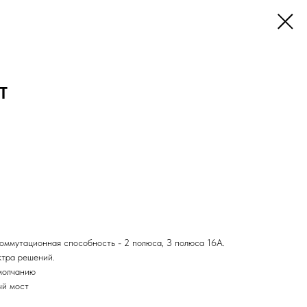
T
оммутационная способность - 2 полюса, З полюса 16А.
ктра решений.
молчанию
ый мост