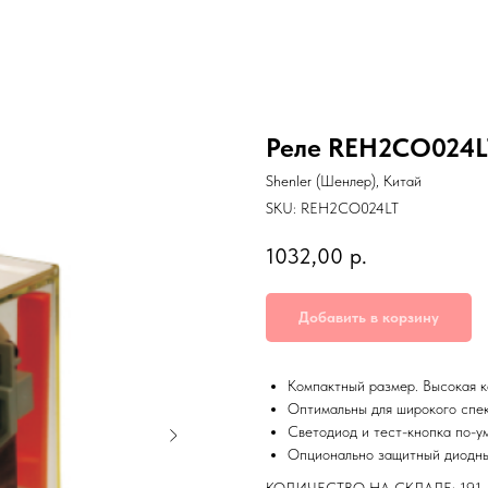
Реле REH2CO024L
Shenler (Шенлер), Китай
SKU:
REH2CO024LT
1032,00
р.
Добавить в корзину
Компактный размер. Высокая к
Оптимальны для широкого спе
Светодиод и тест-кнопка по-у
Опционально защитный диодн