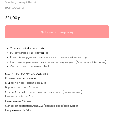
Shenler (Шенлер), Китай
RKE4CO024LT
324,00
р.
Добавить в корзину
2 полюса 7A; 4 полюса 5А
Имеет встроенный светодиод
Имеет блокируемую тест-кнопку и механический индикатор
Цветовая маркировка тест-кнопки по типу катушки (AC красный/DC синий)
Соответствует директиве RoHs
КОЛИЧЕСТВО НА СКЛАДЕ: 552
Количество контактов: 4
Вид контактов: Переключающий
Вариант монтажа: Втычной
Опции: Опции:LT - Светодиод и тест-кнопка (по умолчанию)
Номинальный ток: 5 А
Назначение: Общее
Материал контактов: AgSnO2 (диоксид серебра и олова)
Напряжение: 24 VDC