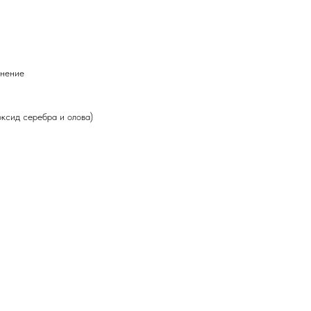
1
лнение
ксид серебра и олова)