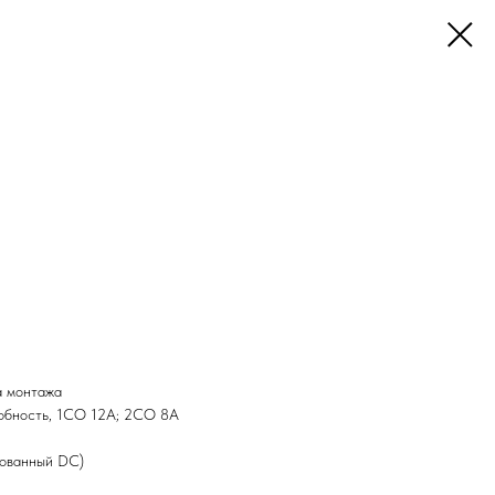
а монтажа
обность, 1СО 12А; 2СО 8А
зованный DC)