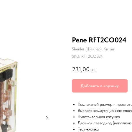
Реле RFT2CO024
Shenler (Шенлер), Китай
SKU:
RFT2CO024
231,00
р.
Добавить в корзину
Компактный размер и простот
Высокая коммутационная спос
Чувствительная катушка
Двойной светодиод (неполяри
Тест-кнопка