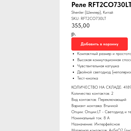
Реле RFT2CO730L
Shenler (Шенлер), Китай
SKU:
RFT2CO730LT
355,00
р.
Добавить в корзину
Компактный размер и простот
Высокая коммутационная спос
Чувствительная катушка
Двойной светодиод (неполяри
Тест-кнопка
КОЛИЧЕСТВО НА СКЛАДЕ: 418
Количество контактов: 2
Вид контактов: Переключающий
Вариант монтажа: Втычной
Опции: Опции:LT - Светодиод и те
Номинальный ток: 8 А
Назначение: Интерфейсное
Материал контактов: AgSnO2 (дио