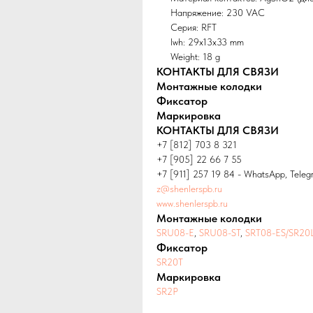
Напряжение: 230 VAC
Серия: RFT
lwh: 29x13x33 mm
Weight: 18 g
КОНТАКТЫ ДЛЯ СВЯЗИ
Монтажные колодки
Фиксатор
Маркировка
КОНТАКТЫ ДЛЯ СВЯЗИ
+7 [812] 703 8 321
+7 [905] 22 66 7 55
+7 [911] 257 19 84 - WhatsApp, Teleg
z@shenlerspb.ru
www.shenlerspb.ru
Монтажные колодки
SRU08-E
,
SRU08-ST
,
SRT08-ES/SR20
Фиксатор
SR20T
Маркировка
SR2P