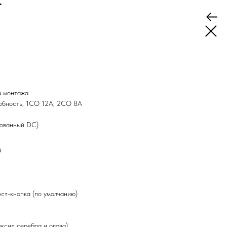
T
а монтажа
обность, 1СО 12А; 2СО 8А
зованный DC)
9
ст-кнопка (по умолчанию)
ксид серебра и олова)