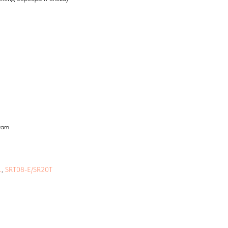
ram
L
,
SRT08-E/SR20T