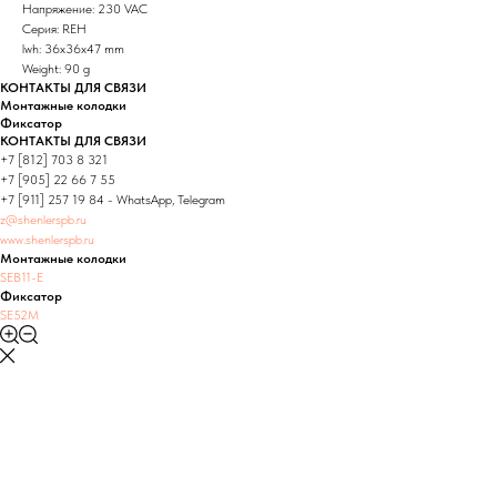
Напряжение: 230 VAC
Серия: REH
lwh: 36x36x47 mm
Weight: 90 g
КОНТАКТЫ ДЛЯ СВЯЗИ
Монтажные колодки
Фиксатор
КОНТАКТЫ ДЛЯ СВЯЗИ
+7 [812] 703 8 321
+7 [905] 22 66 7 55
+7 [911] 257 19 84 - WhatsApp, Telegram
z@shenlerspb.ru
www.shenlerspb.ru
Монтажные колодки
SEB11-E
Фиксатор
SE52M