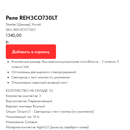
Реле REH3CO730LT
Shenler (Шенлер), Китай
SKU:
REH3CO730LT
1340,00
р.
Добавить в корзину
Компактный размер. Высокая коммутационная способность - 2 полюса, З
полюса 16А.
Оптимальны для широкого спектра решений.
Светодиод и тест-кнопка по-умолчанию
Опционально защитный диодный мост
КОЛИЧЕСТВО НА СКЛАДЕ: 55
Количество контактов: 3
Вид контактов: Переключающий
Вариант монтажа: Втычной
Опции: Опции:LT - Светодиод и тест-кнопка (по умолчанию)
Номинальный ток: 16 А
Назначение: Силовое
Материал контактов: AgSnO2 (диоксид серебра и олова)