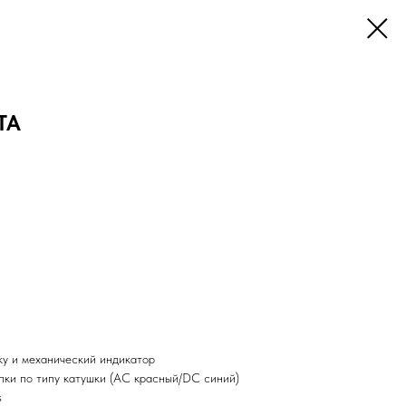
TA
ку и механический индикатор
пки по типу катушки (AC красный/DC синий)
s