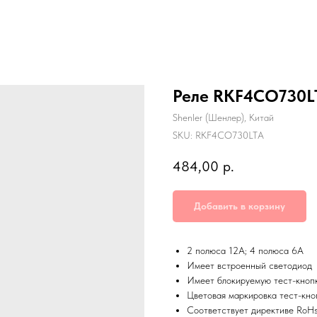
Реле RKF4CO730L
Shenler (Шенлер), Китай
SKU:
RKF4CO730LTA
484,00
р.
Добавить в корзину
2 полюса 12А; 4 полюса 6А
Имеет встроенный светодиод
Имеет блокируемую тест-кноп
Цветовая маркировка тест-кно
Соответствует директиве RoH