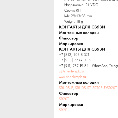
Напряжение: 24 VDC
Серия: RFT
lwh: 29x13x33 mm
Weight: 18 g
КОНТАКТЫ ДЛЯ СВЯЗИ
Монтажные колодки
Фиксатор
Маркировка
КОНТАКТЫ ДЛЯ СВЯЗИ
+7 [812] 703 8 321
+7 [905] 22 66 7 55
+7 [911] 257 19 84 - WhatsApp, Teleg
z@shenlerspb.ru
www.shenlerspb.ru
Монтажные колодки
SRU05-E
,
SRU05-ST
,
SRT05-E/SR20T
Фиксатор
SR20T
Маркировка
SR2P