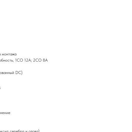
а монтажа
обность, 1СО 12А; 2СО 8А
зованный DC)
8
лнение
ксид серебра и олова)