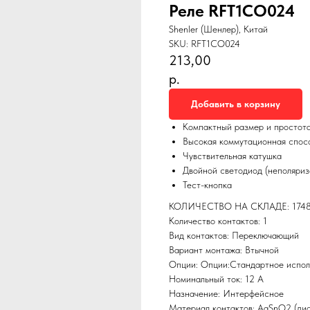
Реле RFT1CO024
Shenler (Шенлер), Китай
SKU:
RFT1CO024
213,00
р.
Добавить в корзину
Компактный размер и простот
Высокая коммутационная спос
Чувствительная катушка
Двойной светодиод (неполяри
Тест-кнопка
КОЛИЧЕСТВО НА СКЛАДЕ: 174
Количество контактов: 1
Вид контактов: Переключающий
Вариант монтажа: Втычной
Опции: Опции:Стандартное испо
Номинальный ток: 12 А
Назначение: Интерфейсное
Материал контактов: AgSnO2 (дио